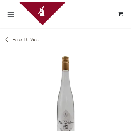
Skip to Content
Eaux De Vies