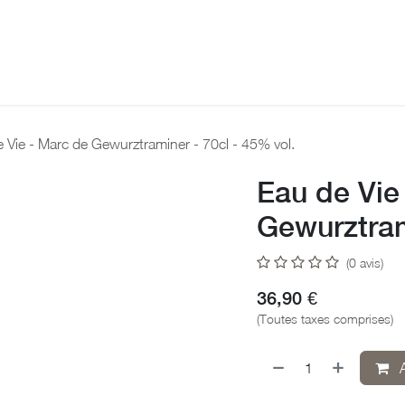
2026
Notre maison
Savoir-Faire
Nos Vins
No
 Vie - Marc de Gewurztraminer - 70cl - 45% vol.
Eau de Vie
Gewurztram
(0 avis)
36,90
€
(Toutes taxes comprises)