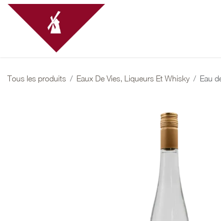
Se rendre au contenu
Recrutement Vendanges 
Tous les produits
Eaux De Vies, Liqueurs Et Whisky
Eau de