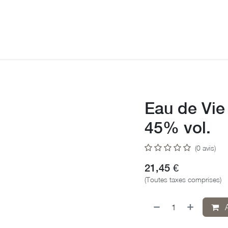
2026
Notre maison
Savoir-Faire
Nos Vins
No
Eau de Vie 
45% vol.
(0 avis)
21,45
€
(Toutes taxes comprises)