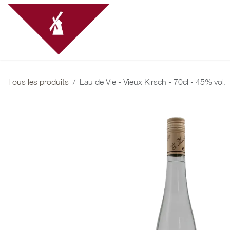
Se rendre au contenu
Recrutement Vendanges 
Tous les produits
Eau de Vie - Vieux Kirsch - 70cl - 45% vol.